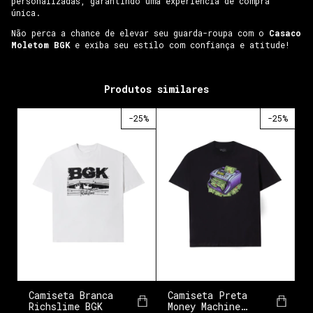
personalizadas, garantindo uma experiência de compra
única.
Não perca a chance de elevar seu guarda-roupa com o
Casaco
Moletom BGK
e exiba seu estilo com confiança e atitude!
Produtos similares
-
25
%
-
25
%
Camiseta Preta
Camiseta Branca
Money Machine
Richslime BGK