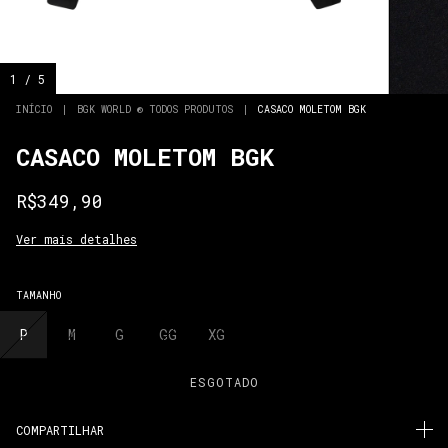
1
/
5
INÍCIO
|
BGK WORLD ® TODOS PRODUTOS
|
CASACO MOLETOM BGK
CASACO MOLETOM BGK
R$349,90
Ver mais detalhes
TAMANHO
P
M
G
GG
XG
COMPARTILHAR