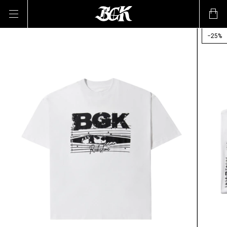
-
25
%