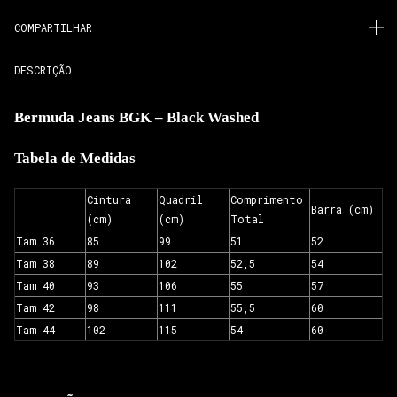
COMPARTILHAR
DESCRIÇÃO
Bermuda Jeans BGK – Black Washed
Tabela de Medidas
Cintura
Quadril
Comprimento
Barra (cm)
(cm)
(cm)
Total
Tam 36
85
99
51
52
Tam 38
89
102
52,5
54
Tam 40
93
106
55
57
Tam 42
98
111
55,5
60
Tam 44
102
115
54
60