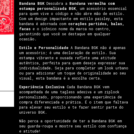
Bandana BGK
Descubra a
Bandana vermelha com
estampa personalizada BGK
, um acessório essencial
para quem vive o código e não abre mão de estilo.
Com um design impactante em estilo paisley, esta
bandana é adornada com
corações partidos, balas,
facas
e o icônico nome da marca no centro,
garantindo que você se destaque em qualquer
ocasião.
Estilo e Personalidade
A Bandana BGK não é apenas
um acessório; é uma declaração de estilo. Sua
estampa vibrante e ousada reflete uma atitude
autêntica, perfeita para quem deseja expressar sua
individualidade. Seja para completar um look urbano
ou para adicionar um toque de originalidade ao seu
visual, esta bandana é a escolha certa.
Experiência Exclusiva
Cada Bandana BGK vem
acompanhada de uma tagless adesiva e um ziplock
personalizado, proporcionando uma experiência de
compra diferenciada e prática. É o item que faltava
para elevar seu estilo e te fazer sentir parte do
universo BGK.
Não perca a oportunidade de ter a Bandana BGK em
seu guarda-roupa e mostre seu estilo com confiança
e atitude!