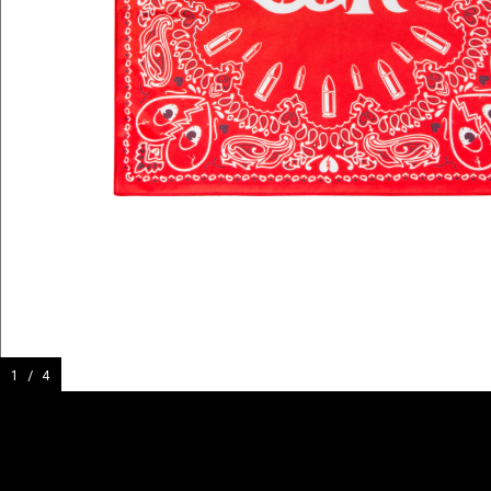
1
/
4